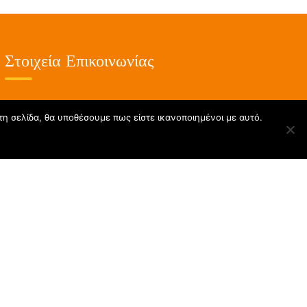
Στοιχεία Επικοινωνίας
23210 59199
τη σελίδα, θα υποθέσουμε πως είστε ικανοποιημένοι με αυτό.
info@kdapmeaenergo.gr
Κωνσταντίνου Καραμανλή 76,
Λευκώνας Σερρών, ΤΚ 62100
Δευτέρα με Παρασκευή 6:00 – 22:00