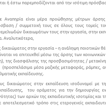
νται ή έστω παρεμποδίζονται από την ισότιμη πρόσβα
 Αναπηρία είναι μέρα προώθησης μέτρων άρσης
όσβαση / συμμετοχή τους σε όλους τους τομείς του
εμελιωδών δικαιωμάτων τους στην εργασία, στην εκπα
α. Αναλυτικότερα,
 δικαιώματος στην εργασία – η ανάληψη ποιοτικών θ
δύναται να επιτευχθεί μέσω της άρσης των κοινωνι
), της διασφάλισης της προσβασιμότητας / μετακίν
 (προσπελάσιμα μέσα μαζικής μεταφοράς, ράμπες, α
ελματικής εκπαίδευσης.
υς δικαιώματος στην εκπαίδευση ισοδυναμεί με τ
εκπαίδευσης, του οράματος για την δημιουργίας ε
νότητας) των αρχών της εκπαιδευτικής ισοτιμίας και 
με αποτελεσματικό τρόπο στις ετερογενείς εκπαιδευ