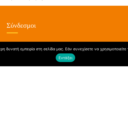
Σύνδεσμοι
η δυνατή εμπειρία στη σελίδα μας. Εάν συνεχίσετε να χρησιμοποιείτε 
Αρχική
Εντάξει
Όροι και Προϋποθέσεις
Πολιτική Απορρήτου
Επικοινωνία