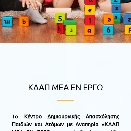
ΚΔΑΠ ΜΕΑ ΕΝ ΕΡΓΩ
Το
Κέντρο Δημιουργικής Απασχόλησης
Παιδιών και Ατόμων με Αναπηρία «ΚΔΑΠ