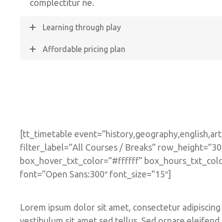
complectitur ne.
Learning through play
Affordable pricing plan
[tt_timetable event=”history,geography,english,ar
filter_label=”All Courses / Breaks” row_height=”
box_hover_txt_color=”#ffffff” box_hours_txt_colo
font=”Open Sans:300″ font_size=”15″]
Lorem ipsum dolor sit amet, consectetur adipiscing e
vestibulum sit amet sed tellus. Sed ornare eleifend