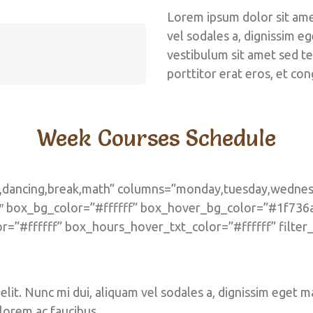
Lorem ipsum dolor sit amet
vel sodales a, dignissim eg
vestibulum sit amet sed te
porttitor erat eros, et con
Week Courses Schedule
t,dancing,break,math” columns=”monday,tuesday,wednesda
30″ box_bg_color=”#ffffff” box_hover_bg_color=”#1f736a
r=”#ffffff” box_hours_hover_txt_color=”#ffffff” filte
lit. Nunc mi dui, aliquam vel sodales a, dignissim eget ma
 lorem ac faucibus.