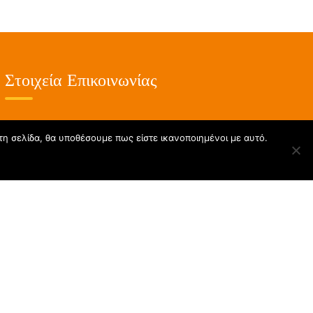
Στοιχεία Επικοινωνίας
23210 59199
τη σελίδα, θα υποθέσουμε πως είστε ικανοποιημένοι με αυτό.
info@kdapmeaenergo.gr
Κωνσταντίνου Καραμανλή 76,
Λευκώνας Σερρών, ΤΚ 62100
Δευτέρα με Παρασκευή 6:00 – 22:00