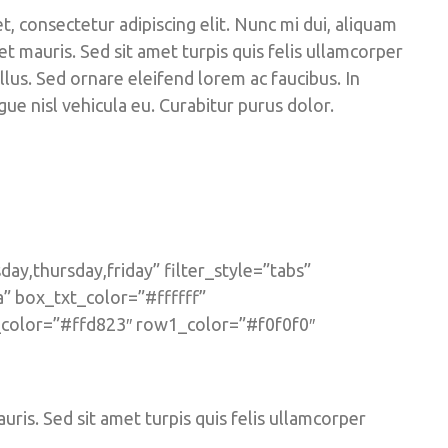
, consectetur adipiscing elit. Nunc mi dui, aliquam
et mauris. Sed sit amet turpis quis felis ullamcorper
llus. Sed ornare eleifend lorem ac faucibus. In
gue nisl vehicula eu. Curabitur purus dolor.
y,thursday,friday” filter_style=”tabs”
” box_txt_color=”#ffffff”
r_color=”#ffd823″ row1_color=”#f0f0f0″
uris. Sed sit amet turpis quis felis ullamcorper