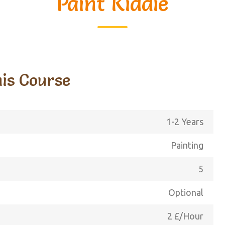
Paint Kiddie
his Course
1-2 Years
Painting
5
Optional
2 £/Hour