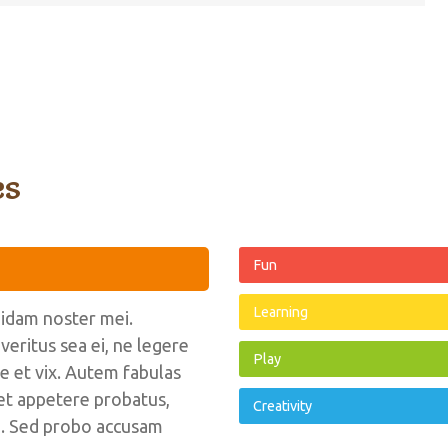
es
Fun
Learning
uidam noster mei.
ritus sea ei, ne legere
Play
 et vix. Autem fabulas
eet appetere probatus,
Creativity
ea. Sed probo accusam