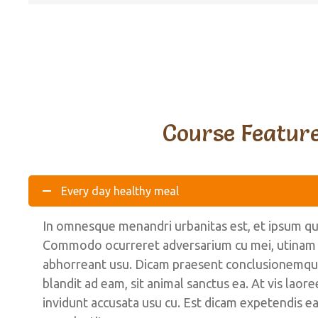
Course Featur
Every day healthy meal
In omnesque menandri urbanitas est, et ipsum q
Commodo ocurreret adversarium cu mei, utinam ve
abhorreant usu. Dicam praesent conclusionemque
blandit ad eam, sit animal sanctus ea. At vis laor
invidunt accusata usu cu. Est dicam expetendis 